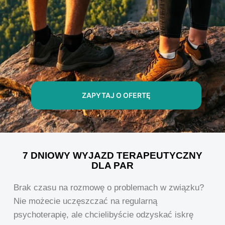
ZAPYTAJ O OFERTĘ
7 DNIOWY WYJAZD TERAPEUTYCZNY
DLA PAR
Brak czasu na rozmowę o problemach w związku?
Nie możecie uczęszczać na regularną
psychoterapię, ale chcielibyście odzyskać iskrę